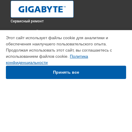
Сервисный ремонт
ВЫБЕРИ СВОЙ ГОРОД
Этот сайт использует файлы cookie для аналитики и
Замена, перепайка чипа видеокарты Aorus GeForce RTX
обеспечения наилучшего пользовательского опыта.
3090 Xtreme Waterforce Gigabyte в
Краснодаре
Продолжая использовать этот сайт, вы соглашаетесь с
Замена, перепайка чипа видеокарты Aorus GeForce RTX
использованием файлов cookie.
Политика
3090 Xtreme Waterforce Gigabyte в
Ростове-на-Дону
конфиденциальности
Замена, перепайка чипа видеокарты Aorus GeForce RTX
3090 Xtreme Waterforce Gigabyte в
Нижнем Новгороде
Принять все
Замена, перепайка чипа видеокарты Aorus GeForce RTX
3090 Xtreme Waterforce Gigabyte в
Новосибирске
Замена, перепайка чипа видеокарты Aorus GeForce RTX
3090 Xtreme Waterforce Gigabyte в
Челябинске
Замена, перепайка чипа видеокарты Aorus GeForce RTX
УСТРОЙСТВА
3090 Xtreme Waterforce Gigabyte в
Екатеринбурге
Замена, перепайка чипа видеокарты Aorus GeForce RTX
Видеокарта
3090 Xtreme Waterforce Gigabyte в
Казани
Материнская плата
Замена, перепайка чипа видеокарты Aorus GeForce RTX
Монитор
3090 Xtreme Waterforce Gigabyte в
Уфе