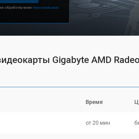
 на обработку моих
персональных
видеокарты Gigabyte AMD Radeo
Время
Ц
от 20 мин
б