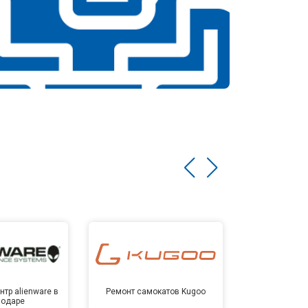
тр alienware в
Ремонт самокатов Kugoo
Сервисный 
нодаре
Крас