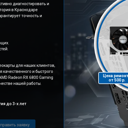
ктивно диагностировать и
тория в Краснодаре
рантирует точность и
ющих.
тей.
окарты для наших клиентов,
я качественного и быстрого
Цена ремон
AMD Radeon RX 6800 Gaming
от 500 р.
честве нашей работы.
ия до 3-х лет
править заявку