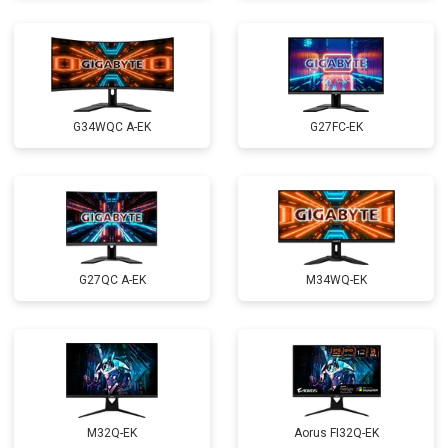
G34WQC A-EK
G27FC-EK
G27QC A-EK
M34WQ-EK
M32Q-EK
Aorus FI32Q-EK