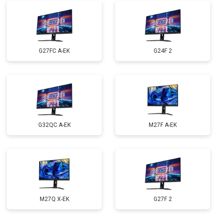
G27FC A-EK
G24F 2
G32QC A-EK
M27F A-EK
M27Q X-EK
G27F 2