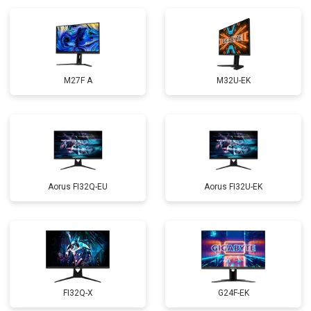
M27F A
M32U-EK
Aorus FI32Q-EU
Aorus FI32U-EK
FI32Q-X
G24F-EK