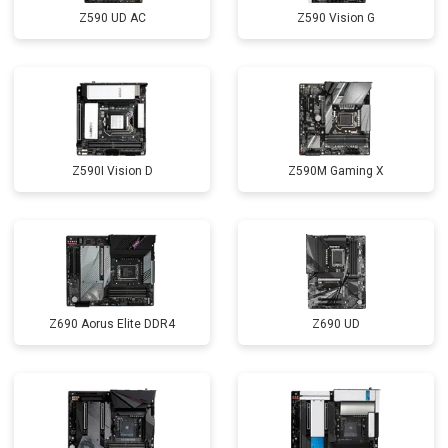
Z590 UD AC
Z590 Vision G
Z590I Vision D
Z590M Gaming X
Z690 Aorus Elite DDR4
Z690 UD