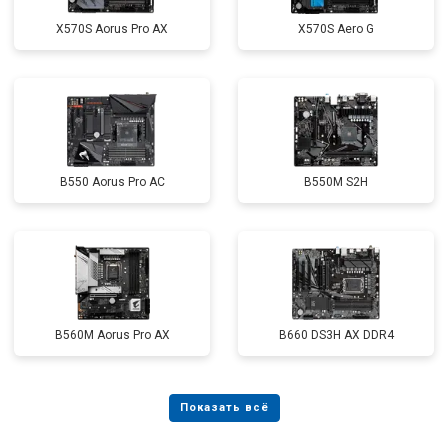
X570S Aorus Pro AX
X570S Aero G
B550 Aorus Pro AC
B550M S2H
B560M Aorus Pro AX
B660 DS3H AX DDR4